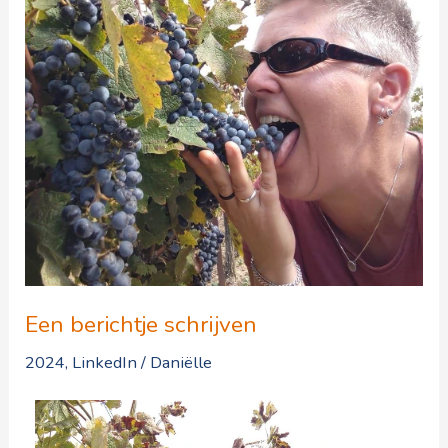
Een berichtje schrijven
2024
,
LinkedIn
/
Daniëlle