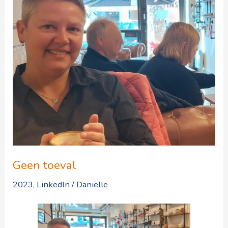
Geen toeval
2023
,
LinkedIn
/
Daniëlle