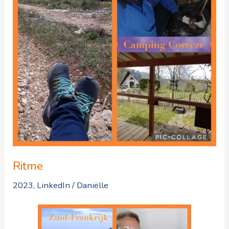
Ritme
2023
,
LinkedIn
/
Daniëlle